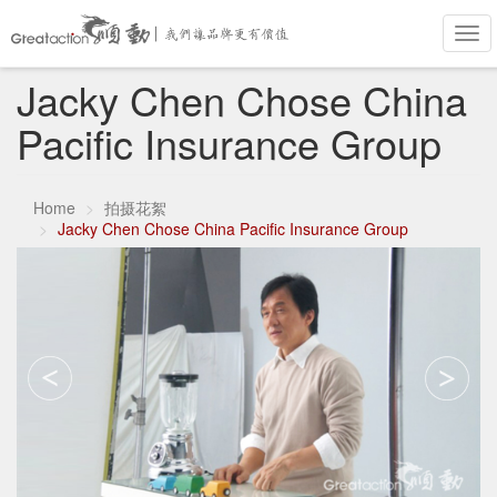
Tog
navi
Skip
Jacky Chen Chose China
to
main
Pacific Insurance Group
content
Home
拍摄花絮
Jacky Chen Chose China Pacific Insurance Group