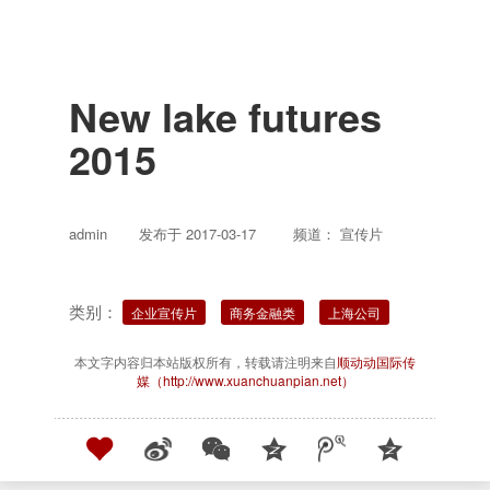
New lake futures
2015
admin
发布于
2017-03-17
频道： 宣传片
类别：
企业宣传片
商务金融类
上海公司
本文字内容归本站版权所有，转载请注明来自
顺动动国际传
媒（http://www.xuanchuanpian.net）