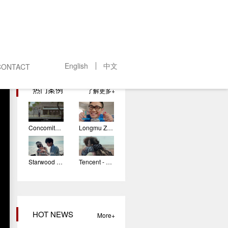
English
中文
CONTACT
热门案例
了解更多
Concomitant whole life
Longmu Zhuanggu’s Granule ad - DaPeng
Starwood micro-film
Tencent - Mother's Day micro film
HOT NEWS
More