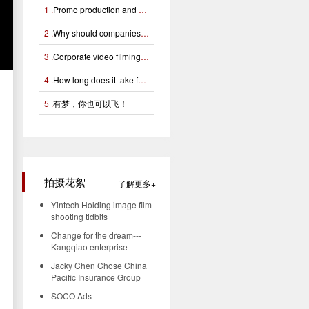
1 .
Promo production and notes
2 .
Why should companies make promotional videos?
3 .
Corporate video filming how to make good use of light
4 .
How long does it take for corporate video production?
5 .
有梦，你也可以飞！
拍摄花絮
了解更多
Yintech Holding image film
shooting tidbits
Change for the dream---
Kangqiao enterprise
Jacky Chen Chose China
Pacific Insurance Group
SOCO Ads