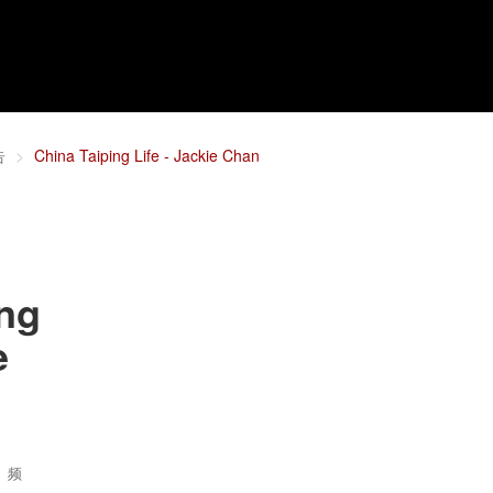
告
China Taiping Life - Jackie Chan
ing
e
频