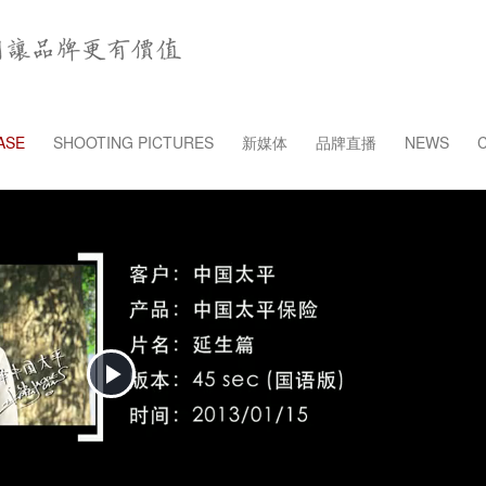
ASE
SHOOTING PICTURES
新媒体
品牌直播
NEWS
Play
Video