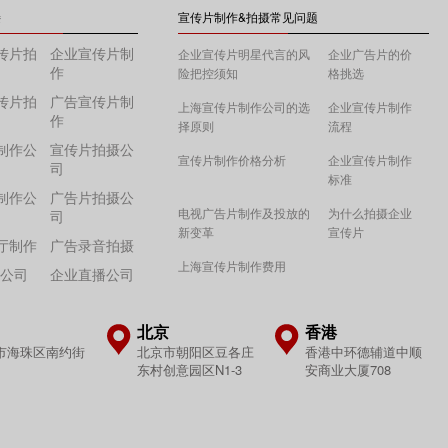
接
宣传片制作&拍摄常见问题
传片拍
企业宣传片制
企业宣传片明星代言的风
企业广告片的价
作
险把控须知
格挑选
传片拍
广告宣传片制
上海宣传片制作公司的选
企业宣传片制作
作
择原则
流程
制作公
宣传片拍摄公
宣传片制作价格分析
企业宣传片制作
司
标准
制作公
广告片拍摄公
电视广告片制作及投放的
为什么拍摄企业
司
新变革
宣传片
厅制作
广告录音拍摄
上海宣传片制作费用
作公司
企业直播公司
北京
香港
市海珠区南约街
北京市朝阳区豆各庄
香港中环德辅道中顺
东村创意园区N1-3
安商业大厦708