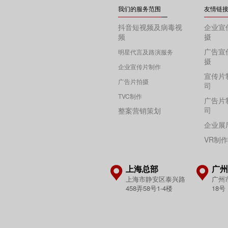
我们的服务范围
友情链
抖音短视频及病毒视
企业宣
频
摄
广告宣
明星代言及路演服务
摄
企业宣传片制作
宣传片
广告片拍摄
司
TVC制作
广告片
司
整案营销策划
企业展
VR制
上海总部
广州
上海市静安区泰兴路
广州
458弄58号1-4楼
18号