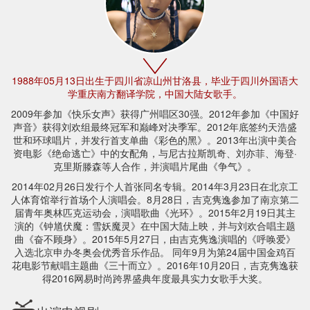
1988年05月13日出生于四川省凉山州甘洛县，毕业于四川外国语大
学重庆南方翻译学院，中国大陆女歌手。
2009年参加《快乐女声》获得广州唱区30强。2012年参加《中国好
声音》获得刘欢组最终冠军和巅峰对决季军。2012年底签约天浩盛
世和环球唱片，并发行首支单曲《彩色的黑》。2013年出演中美合
资电影《绝命逃亡》中的女配角，与尼古拉斯凯奇、刘亦菲、海登·
克里斯滕森等人合作，并演唱片尾曲《争气》。
2014年02月26日发行个人首张同名专辑。2014年3月23日在北京工
人体育馆举行首场个人演唱会。8月28日，吉克隽逸参加了南京第二
届青年奥林匹克运动会，演唱歌曲《光环》。2015年2月19日其主
演的《钟馗伏魔：雪妖魔灵》在中国大陆上映，并与刘欢合唱主题
曲《奋不顾身》。2015年5月27日，由吉克隽逸演唱的《呼唤爱》
入选北京申办冬奥会优秀音乐作品。 同年9月为第24届中国金鸡百
花电影节献唱主题曲《三十而立》。2016年10月20日，吉克隽逸获
得2016网易时尚跨界盛典年度最具实力女歌手大奖。