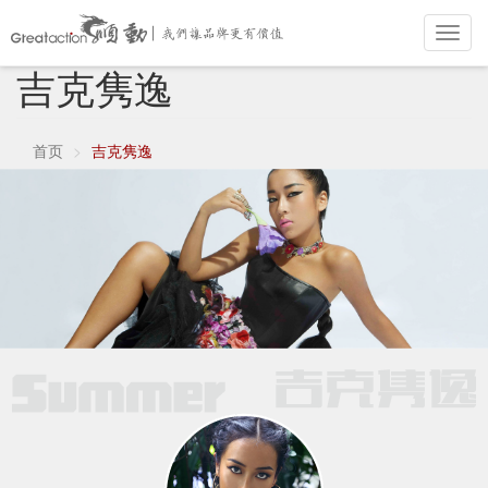
Toggl
navig
吉克隽逸
跳
转
到
主
首页
吉克隽逸
要
内
容