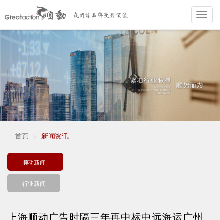
Toggl
navig
跳
转
到
主
要
内
容
首页
新闻资讯
顺动新闻
行业新闻
上海顺动广告时隔三年再中标中远海运广州