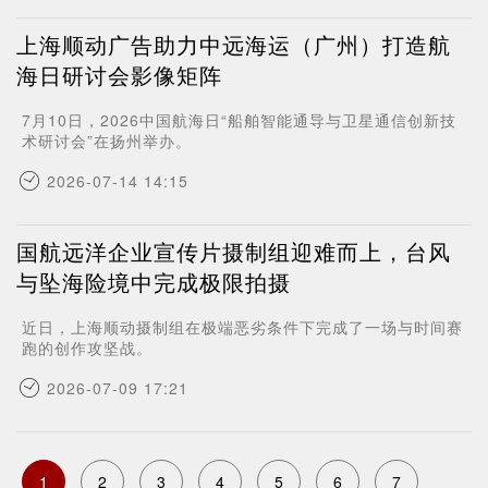
上海顺动广告助力中远海运（广州）打造航
海日研讨会影像矩阵
7月10日，2026中国航海日“船舶智能通导与卫星通信创新技
术研讨会”在扬州举办。
2026-07-14 14:15
国航远洋企业宣传片摄制组迎难而上，台风
与坠海险境中完成极限拍摄
近日，上海顺动摄制组在极端恶劣条件下完成了一场与时间赛
跑的创作攻坚战。
2026-07-09 17:21
Pagination
当
1
Page
2
Page
3
Page
4
Page
5
Page
6
Page
7