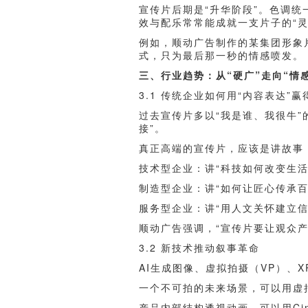
宣传片后期是“升华阶段”。色调
效与配乐常常能成就一支片子的“灵
例如，顺动广告制作的某集团形象
式，只为最后那一秒的情感喷发。
三、行业趋势：从“硬广”走向“情
3.1 传统企业如何用“内容表达”
过去宣传片多以“我是谁、我很牛”
接”。
真正高端的宣传片，应该是讲故事，
技术型企业：讲“科技如何改变生活
制造型企业：讲“如何让匠心传承百
服务型企业：讲“用人文关怀建立信
顺动广告强调，“宣传片要让观众
3.2 新技术推动叙事革命
AI生成图像、虚拟拍摄（VP）、
一个不可拍的未来场景，可以用虚
产品内部结构透视动画，可以用Cinem