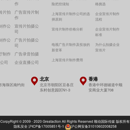
作
险把控须知
格挑选
传片拍
广告宣传片制
上海宣传片制作公司的选
企业宣传片制作
作
择原则
流程
制作公
宣传片拍摄公
宣传片制作价格分析
企业宣传片制作
司
标准
制作公
广告片拍摄公
电视广告片制作及投放的
为什么拍摄企业
司
新变革
宣传片
厅制作
广告录音拍摄
上海宣传片制作费用
作公司
企业直播公司
北京
香港
市海珠区南约街
北京市朝阳区豆各庄
香港中环德辅道中顺
东村创意园区N1-3
安商业大厦708
CorpyRight © 2009 - 2020 Greataction All Rights Reserved 顺动国际传媒 版权所有
隐私安全
沪ICP备17005851号-1
沪公网安备31010602008258