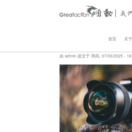
跳
Main
转
首页
新闻资讯
高端宣传片制作公
首页
关
到
naviga
主
要
由
admin
提交于
周四, 07/03/2025 - 16
内
容