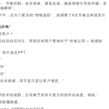
统一、节奏控制、音乐剪辑、视觉合成，都是情绪引导的关键。音
魂瞬间”。
片中，仅为了配乐的“情绪波段”，就调整了9次节奏点和混音方
感共鸣”
赢得用户？
的自说自话为主，而现在的用户更倾向于“价值认同 + 情感链
而不是念PPT。
”
年”
任”
产生共情感，而不是只是让客户满意。”
XR技术的成熟，正在赋予宣传片更大的创作自由度。例如：
拟影棚搭建。
a 4D和Redshift打造。