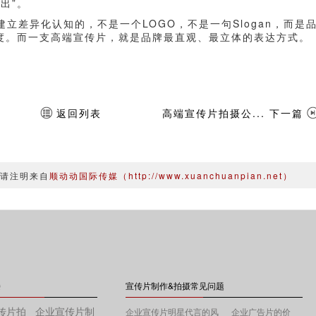
出”。
立差异化认知的，不是一个LOGO，不是一句Slogan，而是
温度。而一支高端宣传片，就是品牌最直观、最立体的表达方式。
返回列表
高端宣传片拍摄公... 下一篇
载请注明来自
顺动动国际传媒（http://www.xuanchuanpian.net）
接
宣传片制作&拍摄常见问题
传片拍
企业宣传片制
企业宣传片明星代言的风
企业广告片的价