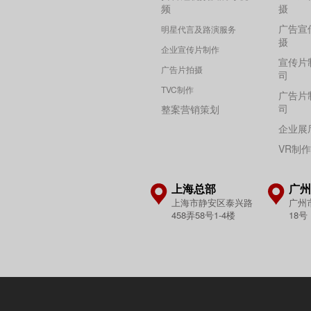
频
摄
广告宣
明星代言及路演服务
摄
企业宣传片制作
宣传片
广告片拍摄
司
TVC制作
广告片
司
整案营销策划
企业展
VR制
上海总部
广州
上海市静安区泰兴路
广州
458弄58号1-4楼
18号