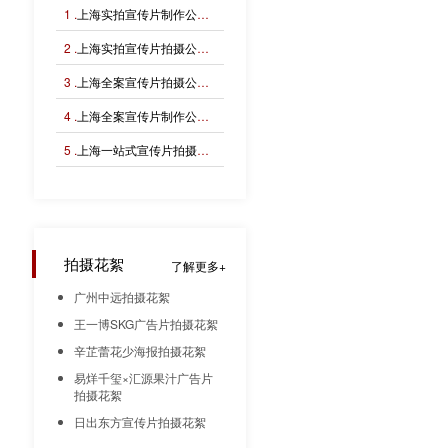
1 .
上海实拍宣传片制作公司——用真实镜头记录品牌力量，让每一次拍摄都成为企业价值的见证
2 .
上海实拍宣传片拍摄公司——用真实镜头塑造品牌生命力，让每一帧画面都值得信赖
3 .
上海全案宣传片拍摄公司：从品牌策略到视觉落地，打造企业影像传播新高度
4 .
上海全案宣传片制作公司——从品牌战略到镜头语言，让每一帧都成为企业竞争力
5 .
上海一站式宣传片拍摄公司——让品牌故事从创意到镜头一次成型
拍摄花絮
了解更多
广州中远拍摄花絮
王一博SKG广告片拍摄花絮
辛芷蕾花少海报拍摄花絮
易烊千玺×汇源果汁广告片
拍摄花絮
日出东方宣传片拍摄花絮