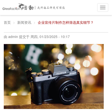
Toggl
navig
跳
转
首页
新闻资讯
企业宣传片制作怎样筛选真实细节？
到
主
要
由
admin
提交于
周四, 01/23/2025 - 10:17
内
容