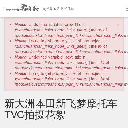
跳
×
错
Notice
: Undefined variable: prev_title in
转
误
xuanchuanpian_links_node_links_alter()
(line
99
of
到
信
modules/custom/xuanchuanpian_links/xuanchuanpian_links.m
主
息
Notice
: Trying to get property 'title' of non-object in
要
xuanchuanpian_links_node_links_alter()
(line
99
of
内
modules/custom/xuanchuanpian_links/xuanchuanpian_links.m
容
Notice
: Undefined variable: next_title in
xuanchuanpian_links_node_links_alter()
(line
114
of
modules/custom/xuanchuanpian_links/xuanchuanpian_links.m
Notice
: Trying to get property 'title' of non-object in
xuanchuanpian_links_node_links_alter()
(line
114
of
modules/custom/xuanchuanpian_links/xuanchuanpian_links.m
新大洲本田新飞梦摩托车
TVC拍摄花絮