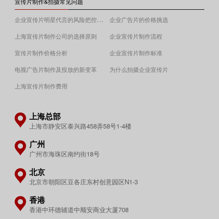
宣传片制作&拍摄常见问题
企业宣传片明星代言的风险把控须知
企业广告片的价格挑选
上海宣传片制作公司的选择原则
企业宣传片制作流程
宣传片制作价格分析
企业宣传片制作标准
电视广告片制作及投放的新变革
为什么拍摄企业宣传片
上海宣传片制作费用
上海总部
上海市静安区泰兴路458弄58号1-4楼
广州
广州市海珠区南约街18号
北京
北京市朝阳区豆各庄东村创意园区N1-3
香港
香港中环德辅道中顺安商业大厦708