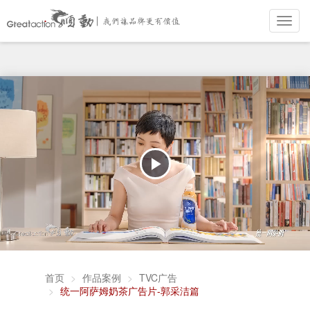
Toggl
navig
跳
转
到
主
要
内
容
Play
Video
首页
作品案例
TVC广告
统一阿萨姆奶茶广告片-郭采洁篇